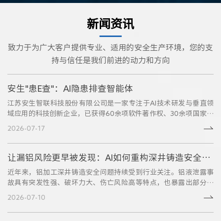
新闻资讯
致力于为广大客户提供专业、适用的安全生产环境，您的支
持与信任是我们前进的动力和方向
安生"患E查"：AI隐患排查智能体
江苏安生智联科技股份有限公司是一家专注于AI技术研发与垂直领
域应用的科技创新企业，已获得60余项软件著作权、30余项国家发
明专利。针对传统隐患排查中"靠经验、重台账、难闭环"的行业痛
2026-07-17
点，安生智联全新推出【AI隐患排查智能体】！聚焦一线隐患识···
让漏铝风险更早被发现：AI如何重构深井铸造安全防线？
近年来，铝加工深井铸造安全问题持续受到行业关注。铝液泄露事
故具有突发性强、破坏力大、伤亡风险高等特点，也暴露出部分企
业在关键参数监测、现场作业管理、人员在岗管理等方面仍存在薄
2026-07-10
弱环节。在安全生产治本攻坚加快推进的背景下，面向铝加工深井
铸造这一···