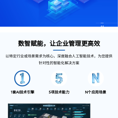
AI
AI
AI
行
行
行
养
办
养
办
养
办
铝
铝
铝
监
监
监
为
为
为
综
老
公
综
老
公
综
老
公
加
加
加
测
测
测
分
分
分
合
机
楼
合
机
楼
合
机
楼
01
工-
工-
工-
工序
工序
工序
消
消
消
厂
厂
厂
预
预
预
析-
析-
析-
风
构
宇
风
构
宇
风
构
宇
深
深
深
SOP
SOP
SOP
控
控
控
中
中
中
警
警
警
效
效
效
险
智
智
险
智
智
险
智
智
井
井
井
纠错
纠错
纠错
室
室
室
厂
厂
厂
服
服
服
能
能
能
管
能
能
管
能
能
管
能
能
铸
铸
铸
务
务
务
提
提
提
控
管
管
控
管
管
控
管
管
造
造
造
中
中
中
升
升
升
控
控
控
控
控
控
数智赋能，让企业管理更高效
心
心
心
以特定行业或场景需求为核心，深度融合人工智能技术，为您提供
针对性的智能化解决方案
1套AI技术引擎
5项技术能力
N个应用场景